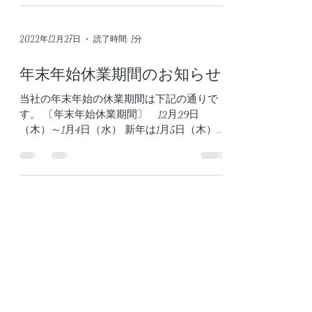
2025年5月21日 皆様のお蔭で24周年を迎える
事ができました。 今年度も引き続きご指導
賜りますようお願いもうしあげます。 ナレ
ッジポート株式会社 社員一同
2022年12月27日
読了時間: 1分
年末年始休業期間のお知らせ
当社の年末年始の休業期間は下記の通りで
す。 〔年末年始休業期間〕 12月29日
（木）～1月4日（水） 新年は1月5日（木）
10：00より営業開始となります。 時節柄、
ご多忙のことと存じますのでくれぐれもご自
愛ください。 来年も相変わらずのご愛顧を
お願い申し上げて、...